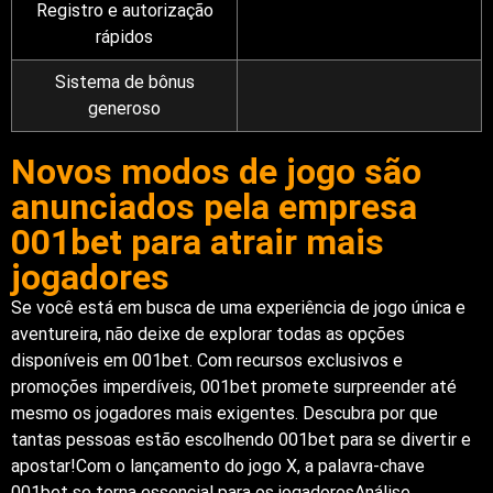
Registro e autorização
rápidos
Sistema de bônus
generoso
Novos modos de jogo são
anunciados pela empresa
001bet para atrair mais
jogadores
Se você está em busca de uma experiência de jogo única e
aventureira, não deixe de explorar todas as opções
disponíveis em 001bet. Com recursos exclusivos e
promoções imperdíveis, 001bet promete surpreender até
mesmo os jogadores mais exigentes. Descubra por que
tantas pessoas estão escolhendo 001bet para se divertir e
apostar!Com o lançamento do jogo X, a palavra-chave
001bet se torna essencial para os jogadoresAnálise