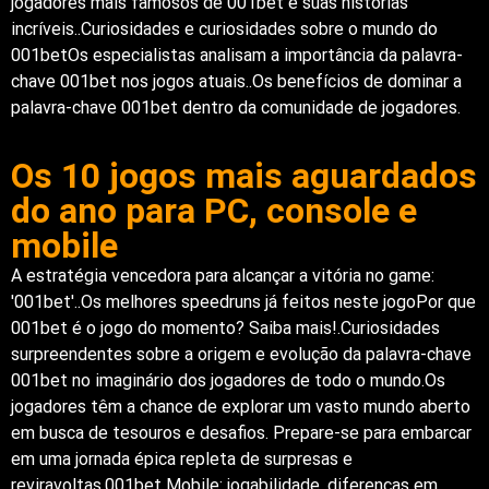
jogadores mais famosos de 001bet e suas histórias
incríveis..Curiosidades e curiosidades sobre o mundo do
001betOs especialistas analisam a importância da palavra-
chave 001bet nos jogos atuais..Os benefícios de dominar a
palavra-chave 001bet dentro da comunidade de jogadores.
Os 10 jogos mais aguardados
do ano para PC, console e
mobile
A estratégia vencedora para alcançar a vitória no game:
'001bet'..Os melhores speedruns já feitos neste jogoPor que
001bet é o jogo do momento? Saiba mais!.Curiosidades
surpreendentes sobre a origem e evolução da palavra-chave
001bet no imaginário dos jogadores de todo o mundo.Os
jogadores têm a chance de explorar um vasto mundo aberto
em busca de tesouros e desafios. Prepare-se para embarcar
em uma jornada épica repleta de surpresas e
reviravoltas.001bet Mobile: jogabilidade, diferenças em