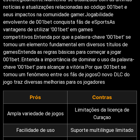
notícias e atualizações relacionadas ao código 001bet e
seus impactos na comunidade gamer.Jogabilidade
envolvente de 001bet conquista fãs de eSportsAs
vantagens de utilizar '001bet' em games
competitivos.Entenda por que a palavra-chave '001bet' se
tornou um elemento fundamental em diversos títulos de
gamesEntenda as regras básicas para começar a jogar
001bet..Entenda a importância de dominar o uso da palavra-
chave '001bet' para alcançar a vitória.Por que 001bet se
tornou um fenômeno entre os fãs de jogosO novo DLC do
jogo traz diversas melhorias para os jogadores
Prós
Contras
Limitações da licença de
Ampla variedade de jogos
Curaçao
Facilidade de uso
Suporte multilíngue limitado