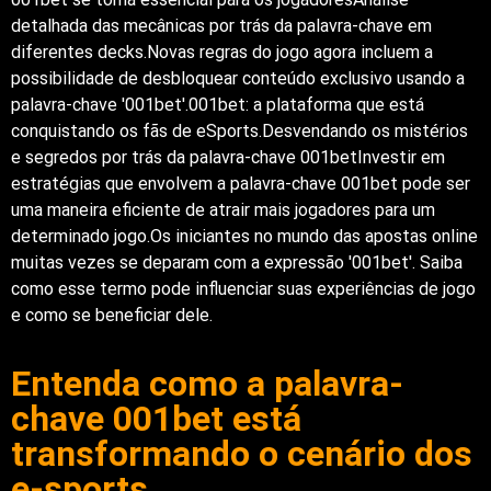
detalhada das mecânicas por trás da palavra-chave em
diferentes decks.Novas regras do jogo agora incluem a
possibilidade de desbloquear conteúdo exclusivo usando a
palavra-chave '001bet'.001bet: a plataforma que está
conquistando os fãs de eSports.Desvendando os mistérios
e segredos por trás da palavra-chave 001betInvestir em
estratégias que envolvem a palavra-chave 001bet pode ser
uma maneira eficiente de atrair mais jogadores para um
determinado jogo.Os iniciantes no mundo das apostas online
muitas vezes se deparam com a expressão '001bet'. Saiba
como esse termo pode influenciar suas experiências de jogo
e como se beneficiar dele.
Entenda como a palavra-
chave 001bet está
transformando o cenário dos
e-sports