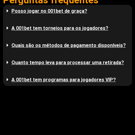
Perguntas frequentes
Posso jogar no 001bet de graça?
A 001bet tem torneios para os jogadores?
Quais são os métodos de pagamento disponíveis?
Quanto tempo leva para processar uma retirada?
A 001bet tem programas para jogadores VIP?